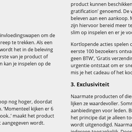
product kunnen beschikken.
gratification’ genoemd. De 
beleven aan een aankoop. 
zijn hiervoor bereid meer t
slim op inspelen en er je v
beïnvloedingswapen om de
reep te trekken. Als een
Kortlopende acties spelen o
wordt het in de beleving
eerste 100 bezoekers ontva
ste van je product of
geen BTW’, ‘Gratis verzendin
n kan je inspelen op de
urgentie ontstaat om er snel 
mis je het cadeau of het ko
3. Exclusiviteit
Naarmate producten of dienst
koop nog hoger, doordat
lijken ze waardevoller. Som
 ‘Momenteel kijken er 6
aanbiedingen voor leden. Bi
ook..’ maakt het product
het principe dat je alleen 
et aangegeven wordt.
wordt uitgenodigd. Naarmat
iedereen toegankelijk. Doo