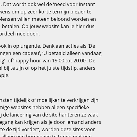
 Dat wordt ook wel de ‘need voor instant
wens om op zeer korte termijn plezier te
Mensen willen meteen beloond worden en
e betalen. Op jouw website kan je hier dus
oordeel mee doen.
ok in op urgentie. Denk aan acties als ‘De
ngen een cadeau’, ‘U betaald alleen vandaag
g’ of ‘happy hour van 19:00 tot 20:00’. De
bij te zijn of op het juiste tijdstip, anders
opje.
en tijdelijk of moeilijker te verkrijgen zijn
mige websites hebben alleen specifieke
j de lancering van de site hanteren ze vaak
toegang kan krijgen als je door iemand anders
e de tijd vordert, worden deze sites voor
r alleen een homepage te tonen met een