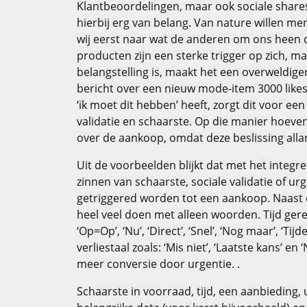
Klantbeoordelingen, maar ook sociale shares
hierbij erg van belang. Van nature willen me
wij eerst naar wat de anderen om ons heen 
producten zijn een sterke trigger op zich, m
belangstelling is, maakt het een overweldig
bericht over een nieuw mode-item 3000 likes
‘ik moet dit hebben’ heeft, zorgt dit voor ee
validatie en schaarste. Op die manier hoeven
over de aankoop, omdat deze beslissing all
Uit de voorbeelden blijkt dat met het integr
zinnen van schaarste, sociale validatie of u
getriggered worden tot een aankoop. Naast 
heel veel doen met alleen woorden. Tijd ger
‘Op=Op’, ‘Nu’, ‘Direct’, ‘Snel’, ‘Nog maar’, ‘Tijd
verliestaal zoals: ‘Mis niet’, ‘Laatste kans’ e
meer conversie door urgentie. .
Schaarste in voorraad, tijd, een aanbieding,