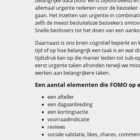
belangrijke data (voor kerst bijvoorbeeld) en
allemaal urgente redenen voor de bezoeker o
gaan. Het inzetten van urgentie in combinati
zelfs de meest besluiteloze bezoekers omtove
Snelle beslissers tot het doen van een aank
Daarnaast is ons brein cognitief beperkt en 
tijd of op hoe belangrijk een taak is en wat d
tijdsdruk kan op die manier leiden tot sub-
eerst urgente taken afronden terwijl we mi
werken aan belangrijkere taken.
Een aantal elementen die FOMO op e
een afteller
een dagaanbieding
een kortingsactie
voorraadindicatie
reviews
sociale validatie, likes, shares, commen