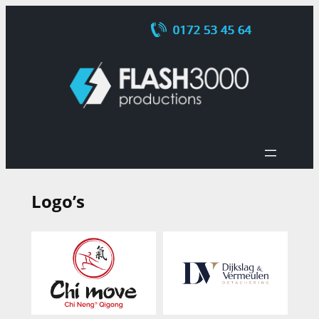
Ga
naar
de
inhoud
Logo’s