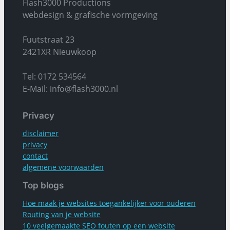
Flash3000 Productions
webdesign & grafische vormgeving
Fuutstraat 23
2421XR Nieuwkoop
Tel: 0172 534564
E-Mail: info@flash3000.nl
Privacy
disclaimer
privacy
contact
algemene voorwaarden
Top blogs
Hoe maak je websites toegankelijker voor ouderen
Routing van je website
10 veelgemaakte SEO fouten op een website