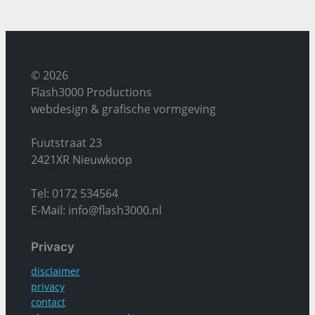
© 2026
Flash3000 Productions
webdesign & grafische vormgeving
Fuutstraat 23
2421XR Nieuwkoop
Tel: 0172 534564
E-Mail: info@flash3000.nl
Privacy
disclaimer
privacy
contact