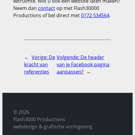
witruimte. Wilt u ook een website laten maken?
Neem dan
contact
op met Flash30000
Productions of bel direct met
0172 534564
.
←
Vorige:
De
Volgende:
De header
kracht van
van je Facebook pagina
referenties
aanpassen?
→
© 2026
Flash3000 Productions
webdesign & grafische vormgeving