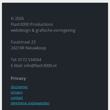
© 2026
Flash3000 Productions
webdesign & grafische vormgeving
Fuutstraat 23
2421XR Nieuwkoop
Tel: 0172 534564
E-Mail: info@flash3000.nl
Privacy
disclaimer
privacy
contact
algemene voorwaarden